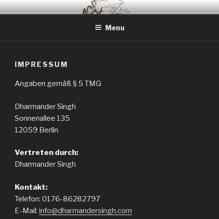
Skip
BERLIN BASED COMEDIAN
Info and Booking for Comedian Dharmander Singh
to
Menu
content
IMPRESSUM
Angaben gemäß § 5 TMG
Dharmander Singh
Sonnenallee 135
12059 Berlin
Vertreten durch:
Dharmander Singh
Kontakt:
Telefon: 0176-86282797
E-Mail:
info@dharmandersingh.com